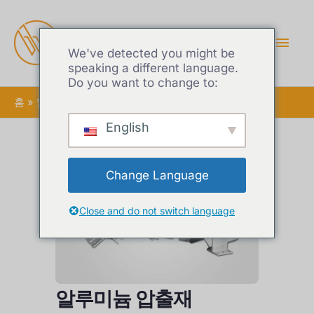
메
인
We've detected you might be
speaking a different language.
Do you want to change to:
메
홈
알루미늄 압출재
뉴
English
Change Language
Close and do not switch language
알루미늄 압출재