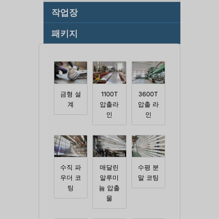
작업장
패키지
금형 설
1100T
3600T
계
압출라
압출 라
인
인
수직 파
매달린
수평 분
우더 코
알루미
말 코팅
팅
늄 압출
물