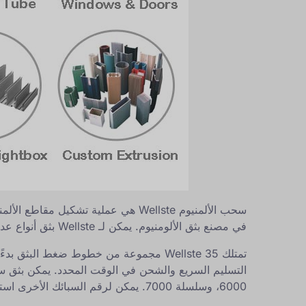
سحب الألمنيوم Wellste هي عملية تشك
في مصنع بثق الألومنيوم. يمكن لـ Wellste بثق أنواع عديدة من
6000، وسلسلة 7000. يمكن لرقم السبائك الأخرى استشارة مهندس المبيعات لدينا لمعرفة متطلباتك الخاصة.