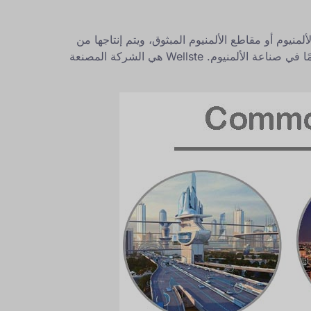
اسم مقاطع الألمنيوم أو مقاطع الألمنيوم المبثوق، ويتم إنتاجها من
خلال عملية البثق. كلاهما أشكال من الألومنيوم المبثوق. نحن نورد أنواعًا مختلفة من قطاعات الألمنيوم بخبرة تزيد عن 20 عامًا في صناعة الألمنيوم. Wellste هي الشركة المصنعة