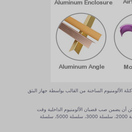
تم بثق كتلة الألومنيوم الساخنة من القالب بواسطة جهاز البثق
ن 3800 طن، معظمها مستورد من تايوان، ويمكن أن يضمن صب قضبان الألومنيوم الداخلية وقت
التسليم السريع والشحن في الوقت المحدد. يمكن بثق سحب الألمنيوم Wellste برقم سبائك مختلف في سلسلة 1000، سلسلة 2000، سلسلة 3000، سلسلة 5000، سلسلة