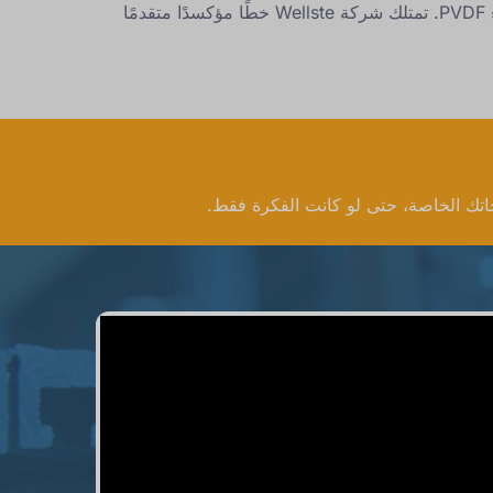
تقدم Wellste أيضًا معالجة سطحية مختلفة، وهي طلاء بأكسيد ملون ولامع، وطلاء مسحوق، وطلاء بالرحلان الكهربائي، وطلاء PVDF. تمتلك شركة Wellste خطًا مؤكسدًا متقدمًا