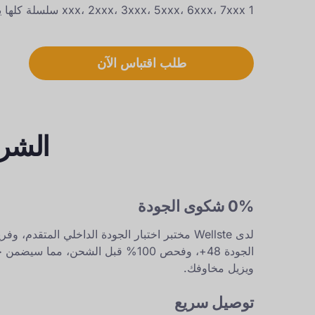
1 xxx، 2xxx، 3xxx، 5xxx، 6xxx، 7xxx سلسلة كلها يمكن تصنيعها
طلب اقتباس الآن
الشرك
0% شكوى الجودة
لدى Wellste مختبر اختبار الجودة الداخلي المتقدم
الجودة 48+، وفحص 100% قبل الشحن، مما سيض
ويزيل مخاوفك.
توصيل سريع