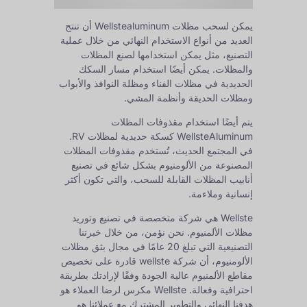
يمكن لسحب مظلات Wellstealuminum أن تنتج
العديد من أنواع الاستخدام النهائي من خلال عملية
التصنيع، مثل يمكن استخدامها لصنع المظلات
والمظلات. يمكن أيضًا استخدام مسار السكك
الحديدية في مظلات الفناء ومظلة النوافذ والأبواب
ومظلات الحديقة وأنظمة المشي.
يتم أيضًا استخدام مقذوفات المظلات
WellsteAluminum كسكة حديدية لمظلات RV.
في المجتمع الحديث، تُستخدم مقذوفات المظلات
المصنوعة من الألومنيوم بشكل شائع في تصنيع
أنابيب المظلات القابلة للسحب، والتي تكون أكثر
إنسانية وملاءمة.
Wellste هي شركة متخصصة في تصنيع وتوريد
مظلات الألمنيوم. نحن نؤمن، من خلال خبرتنا
التصنيعية التي تبلغ 20 عامًا في مجال بثق مظلات
الألومنيوم، أن شركة wellste قادرة على تخصيص
مقاطع الألمنيوم عالية الجودة وفقًا لإرادتك بطريقة
احترافية وفعالة. Wellste مكرس لرضا العملاء هو
هدفنا النهائي والتطوير المشترك مع عملائنا هو