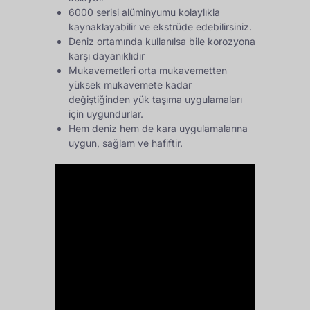
6000 serisi alüminyumu kolaylıkla
kaynaklayabilir ve ekstrüde edebilirsiniz.
Deniz ortamında kullanılsa bile korozyona
karşı dayanıklıdır
Mukavemetleri orta mukavemetten
yüksek mukavemete kadar
değiştiğinden yük taşıma uygulamaları
için uygundurlar.
Hem deniz hem de kara uygulamalarına
uygun, sağlam ve hafiftir.