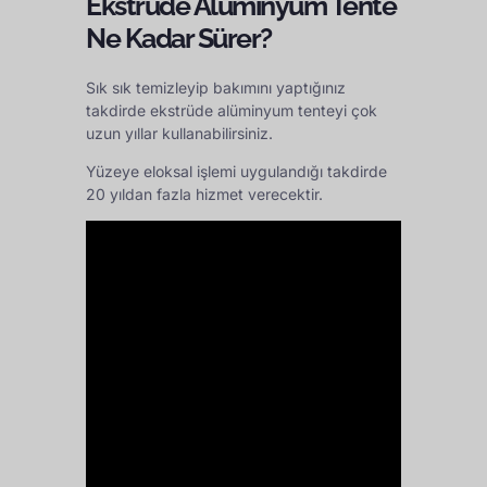
Ekstrüde Alüminyum Tente
Ne Kadar Sürer?
Sık sık temizleyip bakımını yaptığınız
takdirde ekstrüde alüminyum tenteyi çok
uzun yıllar kullanabilirsiniz.
Yüzeye eloksal işlemi uygulandığı takdirde
20 yıldan fazla hizmet verecektir.