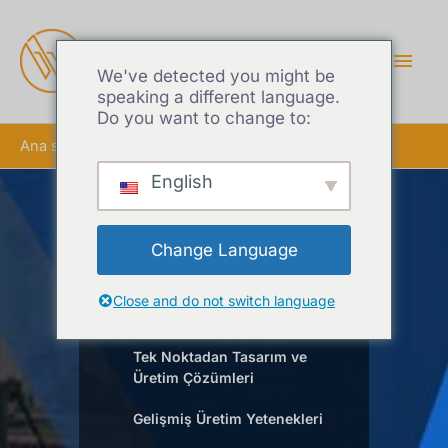
ANA
MEN
We've detected you might be
speaking a different language.
Do you want to change to:
Ana sayfa
4040 Alüminyum Ekstrüzyon
English
4040 Alüminyum
Change Language
Ekstrüzyon
Close and do not switch language
Tek Noktadan Tasarım ve
Üretim Çözümleri
Gelişmiş Üretim Yetenekleri