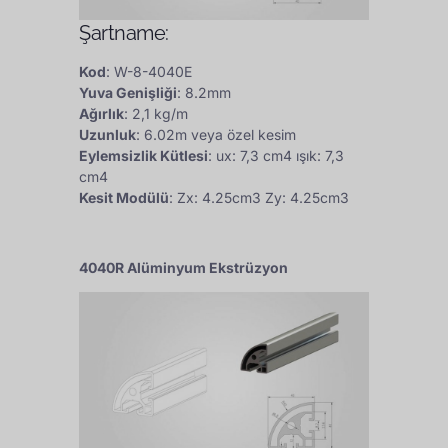
Şartname:
Kod
: W-8-4040E
Yuva Genişliği
: 8.2mm
Ağırlık
: 2,1 kg/m
Uzunluk
: 6.02m veya özel kesim
Eylemsizlik Kütlesi
: ux: 7,3 cm4 ışık: 7,3
cm4
Kesit Modülü
: Zx: 4.25cm3 Zy: 4.25cm3
4040R Alüminyum Ekstrüzyon