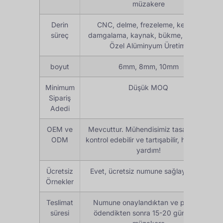
müzakere
Derin
CNC, delme, frezeleme, kesme,
süreç
damgalama, kaynak, bükme, montaj,
Özel Alüminyum Üretimi
boyut
6mm, 8mm, 10mm
Minimum
Düşük MOQ
Sipariş
Adedi
OEM ve
Mevcuttur. Mühendisimiz tasarımınızı
ODM
kontrol edebilir ve tartışabilir, harika bir
yardım!
Ücretsiz
Evet, ücretsiz numune sağlayabiliriz
Örnekler
Teslimat
Numune onaylandıktan ve peşinat
süresi
ödendikten sonra 15-20 gün veya