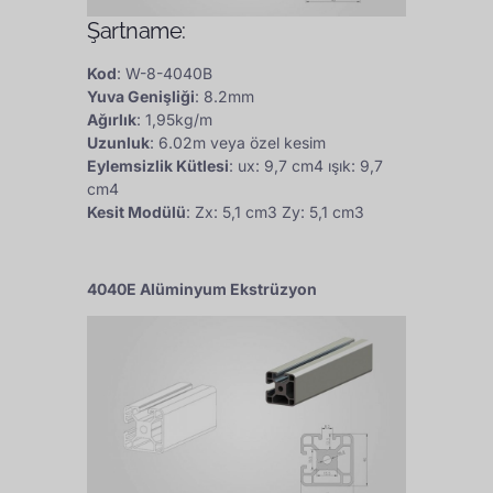
Şartname:
Kod
: W-8-4040B
Yuva Genişliği
: 8.2mm
Ağırlık
: 1,95kg/m
Uzunluk
: 6.02m veya özel kesim
Eylemsizlik Kütlesi
: ux: 9,7 cm4 ışık: 9,7
cm4
Kesit Modülü
: Zx: 5,1 cm3 Zy: 5,1 cm3
4040E Alüminyum Ekstrüzyon