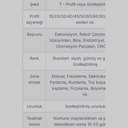
Şekil
T – Profil veya özelleştirilmiş
Profil
15/20/30/40/45/50/60/80/90/100/160
seçeneği
serileri vb.
Başvuru
Dekorasyon, Robot Çerçevesi, İş
İstasyonları, Bina, Endüstriyel, Makine,
Otomasyon Parçaları, CNC, vb.
Renk
Standart: siyah, gümüş ve gri veya
özelleştirilmiş
Sona
Eloksal, Frezeleme, Elektrokaplama,
ermek
Parlatma, Kumlama, Toz boya, Gümüş
kaplama, Fırçalama, Boyama, PVDF
vb.
Uzunluk
özelleştirilmiş uzunluk
Teslimat
Numune onaylandıktan ve peşinat
süresi
ödendikten sonra 15-20 gün veya