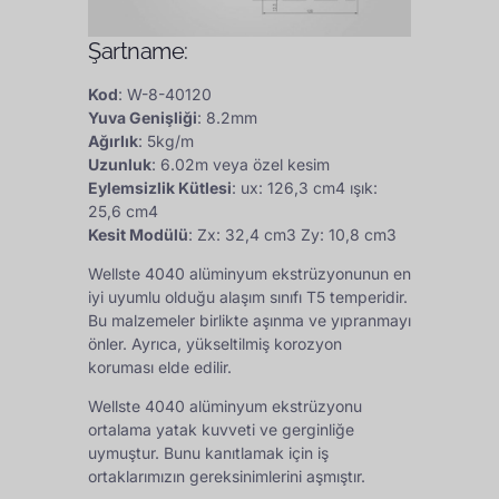
Şartname:
Kod
: W-8-40120
Yuva Genişliği
: 8.2mm
Ağırlık
: 5kg/m
Uzunluk
: 6.02m veya özel kesim
Eylemsizlik Kütlesi
: ux: 126,3 cm4 ışık:
25,6 cm4
Kesit Modülü
: Zx: 32,4 cm3 Zy: 10,8 cm3
Wellste 4040 alüminyum ekstrüzyonunun en
iyi uyumlu olduğu alaşım sınıfı T5 temperidir.
Bu malzemeler birlikte aşınma ve yıpranmayı
önler. Ayrıca, yükseltilmiş korozyon
koruması elde edilir.
Wellste 4040 alüminyum ekstrüzyonu
ortalama yatak kuvveti ve gerginliğe
uymuştur. Bunu kanıtlamak için iş
ortaklarımızın gereksinimlerini aşmıştır.