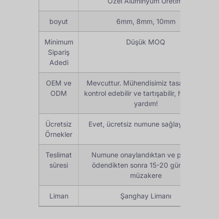
Özel Alüminyum Üretimi
boyut
6mm, 8mm, 10mm
Minimum
Düşük MOQ
Sipariş
Adedi
OEM ve
Mevcuttur. Mühendisimiz tasarımınızı
ODM
kontrol edebilir ve tartışabilir, harika bir
yardım!
Ücretsiz
Evet, ücretsiz numune sağlayabiliriz
Örnekler
Teslimat
Numune onaylandıktan ve peşinat
süresi
ödendikten sonra 15-20 gün veya
müzakere
Liman
Şanghay Limanı