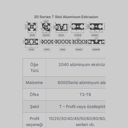
Öğe
2040 alüminyum ekstrüzyon
Türü
Malzeme
6000Serisi alüminyum alaşımı
Öfke
T3-T8
Şekil
T – Profil veya özelleştirilmiş
Profil
15/20/30/40/45/50/60/80/90/100/160
seçeneği
serileri vb.