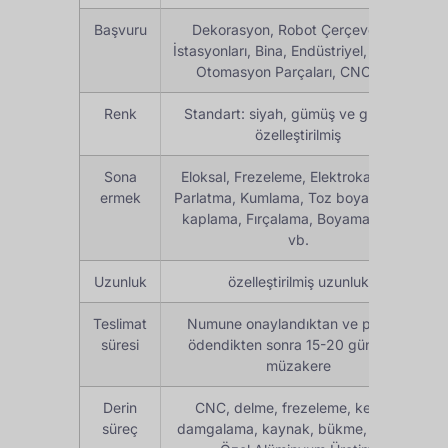
Başvuru
Dekorasyon, Robot Çerçevesi, İş
İstasyonları, Bina, Endüstriyel, Makine,
Otomasyon Parçaları, CNC, vb.
Renk
Standart: siyah, gümüş ve gri veya
özelleştirilmiş
Sona
Eloksal, Frezeleme, Elektrokaplama,
ermek
Parlatma, Kumlama, Toz boya, Gümüş
kaplama, Fırçalama, Boyama, PVDF
vb.
Uzunluk
özelleştirilmiş uzunluk
Teslimat
Numune onaylandıktan ve peşinat
süresi
ödendikten sonra 15-20 gün veya
müzakere
Derin
CNC, delme, frezeleme, kesme,
süreç
damgalama, kaynak, bükme, montaj,