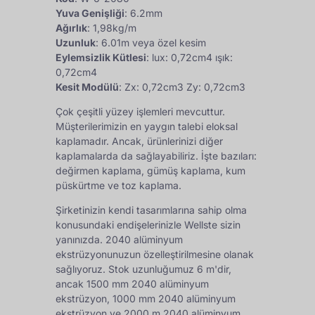
Yuva Genişliği
: 6.2mm
Ağırlık
: 1,98kg/m
Uzunluk
: 6.01m veya özel kesim
Eylemsizlik Kütlesi
: lux: 0,72cm4 ışık:
0,72cm4
Kesit Modülü
: Zx: 0,72cm3 Zy: 0,72cm3
Çok çeşitli yüzey işlemleri mevcuttur.
Müşterilerimizin en yaygın talebi eloksal
kaplamadır. Ancak, ürünlerinizi diğer
kaplamalarda da sağlayabiliriz. İşte bazıları:
değirmen kaplama, gümüş kaplama, kum
püskürtme ve toz kaplama.
Şirketinizin kendi tasarımlarına sahip olma
konusundaki endişelerinizle Wellste sizin
yanınızda. 2040 alüminyum
ekstrüzyonunuzun özelleştirilmesine olanak
sağlıyoruz. Stok uzunluğumuz 6 m'dir,
ancak 1500 mm 2040 alüminyum
ekstrüzyon, 1000 mm 2040 alüminyum
ekstrüzyon ve 2000 m 2040 alüminyum