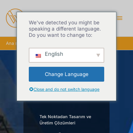
ANA
MEN
We've detected you might be
speaking a different language.
Do you want to change to:
Ana sayfa
2040 Alüminyum Ekstrüzyon
English
2040 Alüminyum
Change Language
Ekstrüzyon
Tedarikçisi
Close and do not switch language
Tek Noktadan Tasarım ve
Üretim Çözümleri