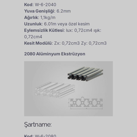
Kod
: W-6-2040
Yuva Genişliği
: 6.2mm
Ağırlık
: 1,1kg/m
Uzunluk
: 6.01m veya özel kesim
Eylemsizlik Kütlesi
: lux: 0,72cm4 ışık:
0,72cm4
Kesit Modülü
: Zx: 0,72cm3 Zy: 0,72cm3
2080 Alüminyum Ekstrüzyon
Şartname:
Kod
: W-6-2080