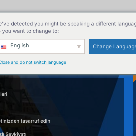
um Ekstrüzyonlar
Alüminyum Profiller
Yetenekler
've detected you might be speaking a different langua
 you want to change to:
E
English
Change Languag
Close and do not switch language
kstrüzyon
eri
tinizden tasarruf edin
lı Sevkiyatı