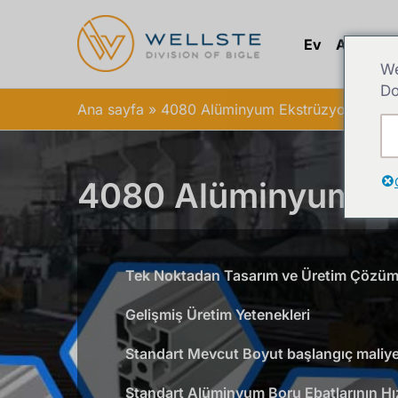
Ev
Alüminy
We
Do
Ana sayfa
4080 Alüminyum Ekstrüzyon
4080 Alüminyum E
Tek Noktadan Tasarım ve Üretim Çözüml
Gelişmiş Üretim Yetenekleri
Standart Mevcut Boyut başlangıç maliye
Standart Alüminyum Boru Ebatlarının Hız