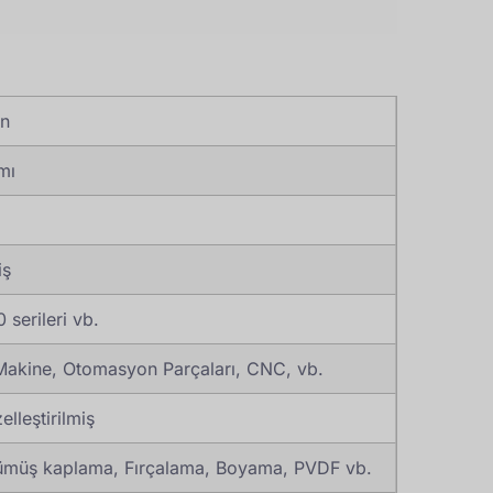
on
mı
iş
serileri vb.
, Makine, Otomasyon Parçaları, CNC, vb.
lleştirilmiş
Gümüş kaplama, Fırçalama, Boyama, PVDF vb.