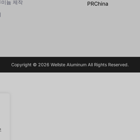
루미늄 제작
PRChina
회
Copyright © 2026 Wellste Aluminum All Rights Reserved.
는
으