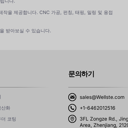
립니다.
제작을 제공합니다. CNC 가공, 펀칭, 태핑, 밀링 및 용접
을 받아보실 수 있습니다.
문의하기
계
sales@Wellste.com
극산화
+1-6462012516
더 코팅
3FL Zongze Rd., Jin
Area, Zhenjiang, 21