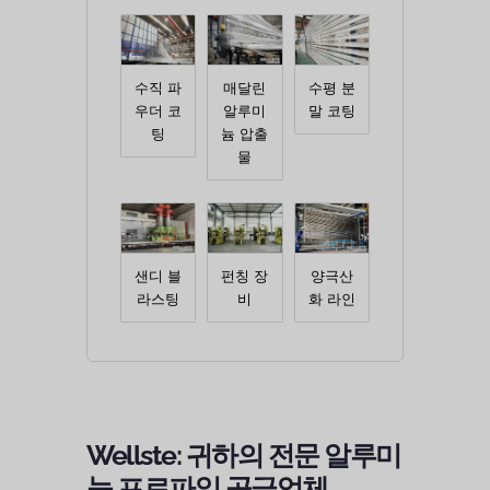
수직 파
매달린
수평 분
우더 코
알루미
말 코팅
팅
늄 압출
물
샌디 블
펀칭 장
양극산
라스팅
비
화 라인
Wellste: 귀하의 전문 알루미
늄 프로파일 공급업체