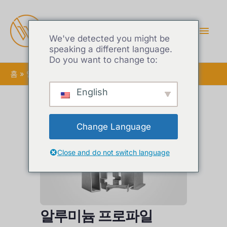
메
인
We've detected you might be
speaking a different language.
Do you want to change to:
메
홈
알루미늄 프로파일
뉴
English
Change Language
Close and do not switch language
알루미늄 프로파일