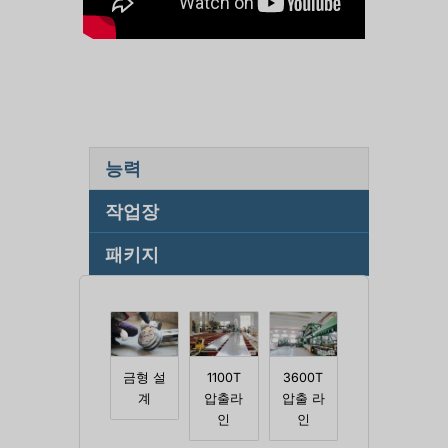
능력
작업장
패키지
금형 설
1100T
3600T
계
압출라
압출 라
인
인