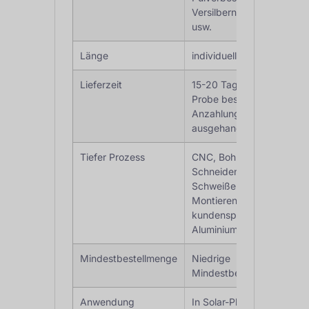
Versilbern, Bürsten
usw.
Länge
individuelle Länge
Lieferzeit
15-20 Tage nach
Probe bestätigt &
Anzahlung, oder
ausgehandelt
Tiefer Prozess
CNC, Bohren, Fräsen,
Schneiden, Stanzen,
Schweißen, Biegen,
Montieren,
kundenspezifische
Aluminiumfertigung
Mindestbestellmenge
Niedrige
Mindestbestellmenge
Anwendung
In Solar-Photovoltaik-