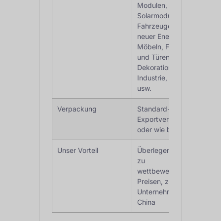
Modulen,
Solarmodulen,
Fahrzeugen mit
neuer Energie,
Möbeln, Fenstern
und Türen,
Dekorationen,
Industrie, Bauwesen
usw.
Verpackung
Standard-
Exportverpackung
oder wie besprochen
Unser Vorteil
Überlegene Qualität
zu
wettbewerbsfähigen
Preisen, zertifizierte
Unternehmen in
China