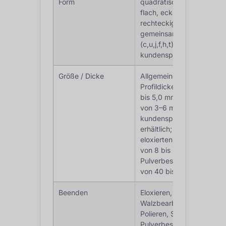
Form
quadratisch, rund,
flach, eckig,
rechteckig,
gemeinsamer Kanal
(c,u,j,f,h,t),
kundenspezifisch
Größe / Dicke
Allgemeine
Profildicken von 0,3
bis 5,0 mm, Längen
von 3–6 m oder
kundenspezifisch
erhältlich; Dicke der
eloxierten Schutzfolie
von 8 bis 25 µm,
Pulverbeschichtung
von 40 bis 120 µm.
Beenden
Eloxieren,
Walzbearbeitung,
Polieren, Schleifen,
Pulverbeschichten,