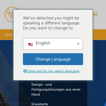
HAU
We've detected you might be
speaking a different language.
Do you want to change to:
Start
5050 Aluminium-Extrusion
English
5050 Aluminium-
Change Language
Extrusion
Close and do not switch language
Design- und
Fertigungslösungen aus einer
Hand
Erweiterte