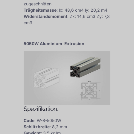
zugeschnitten
Trägheitsmasse
: lx: 48,6 cm4 ly: 20,2 m4
Widerstandsmoment
: Zx: 14,6 cm3 Zy: 7,3
cm3
5050W Aluminium-Extrusion
Spezifikation:
Code
: W-8-5050W
Schlitzbreite
: 8,2 mm
Gewicht
: 3,5 kg/m