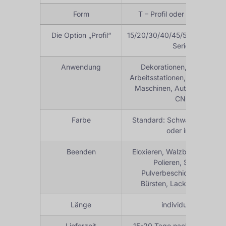
Form
T – Profil oder kundenspez
Die Option „Profil“
15/20/30/40/45/50/60/80/90
Serien usw.
Anwendung
Dekorationen, Roboterra
Arbeitsstationen, Gebäude, I
Maschinen, Automatisierung
CNC usw.
Farbe
Standard: Schwarz, Silber 
oder individuell
Beenden
Eloxieren, Walzblank, Galvan
Polieren, Sandstrahlen
Pulverbeschichten, Versil
Bürsten, Lackieren, PVDF
Länge
individuelle Länge
Lieferzeit
15-20 Tage nach Probe best