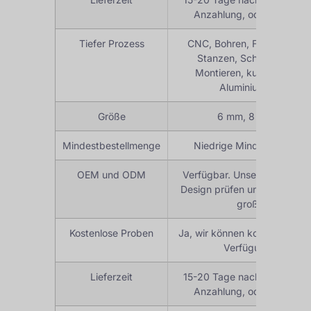
Anzahlung, oder ausgeha
Tiefer Prozess
CNC, Bohren, Fräsen, Schn
Stanzen, Schweißen, Bie
Montieren, kundenspezif
Aluminiumfertigung
Größe
6 mm, 8 mm, 10 mm
Mindestbestellmenge
Niedrige Mindestbestell
OEM und ODM
Verfügbar. Unser Ingenieur 
Design prüfen und besprech
große Hilfe!
Kostenlose Proben
Ja, wir können kostenlose Mu
Verfügung stellen
Lieferzeit
15-20 Tage nach Probe best
Anzahlung, oder ausgeha