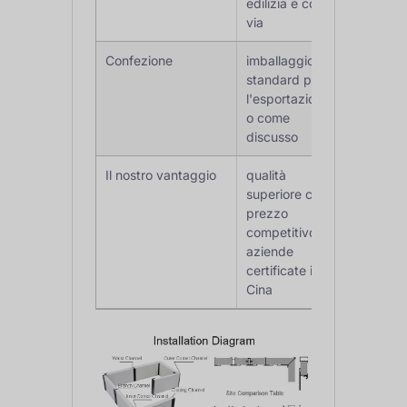
edilizia e così
via
Confezione
imballaggio
standard per
l'esportazione
o come
discusso
Il nostro vantaggio
qualità
superiore con
prezzo
competitivo,
aziende
certificate in
Cina