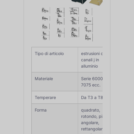
Tipo di articolo
estrusioni di
canali j in
alluminio
Materiale
Serie 6000,
7075 ecc.
Temperare
Da T3 a T8
Forma
quadrato,
rotondo, piatto,
angolare,
rettangolare,