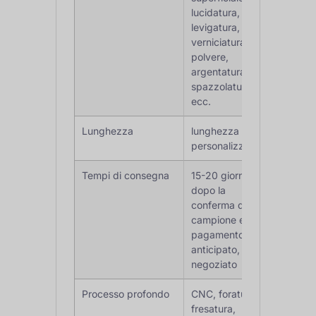
lucidatura,
levigatura,
verniciatura a
polvere,
argentatura,
spazzolatura,
ecc.
Lunghezza
lunghezza
personalizzata
Tempi di consegna
15-20 giorni
dopo la
conferma del
campione e il
pagamento
anticipato, o
negoziato
Processo profondo
CNC, foratura,
fresatura,