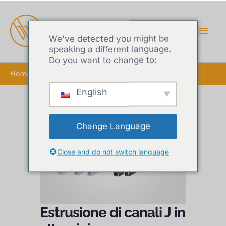
MEN
PRIN
We've detected you might be
speaking a different language.
Do you want to change to:
Home
Estrusione di canali J in alluminio
English
Change Language
Close and do not switch language
Estrusione di canali J in