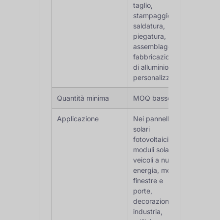
taglio,
stampaggio,
saldatura,
piegatura,
assemblaggio,
fabbricazione
di alluminio
personalizzata
Quantità minima
MOQ basso
Applicazione
Nei pannelli
solari
fotovoltaici,
moduli solari,
veicoli a nuova
energia, mobili,
finestre e
porte,
decorazioni,
industria,