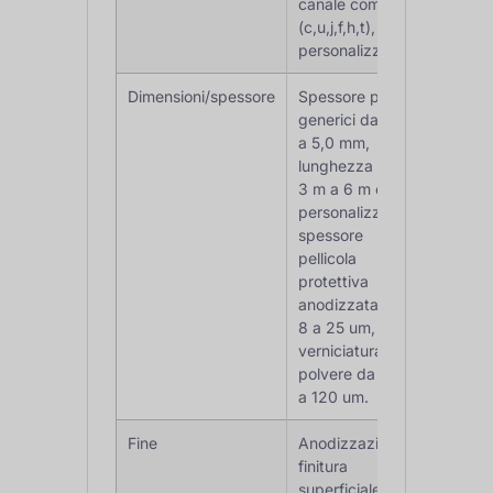
canale comune
(c,u,j,f,h,t),
personalizzato
Dimensioni/spessore
Spessore profili
generici da 0,3
a 5,0 mm,
lunghezza da
3 m a 6 m o
personalizzati;
spessore
pellicola
protettiva
anodizzata da
8 a 25 um,
verniciatura a
polvere da 40
a 120 um.
Fine
Anodizzazione,
finitura
superficiale,