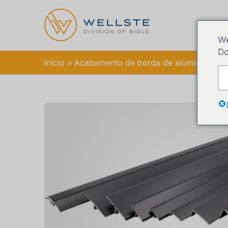
Lar
We
Do
Início
Acabamento de borda de alumínio extr