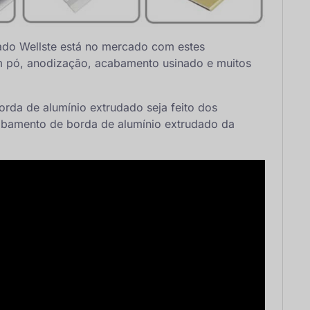
ado Wellste está no mercado com estes
m pó, anodização, acabamento usinado e muitos
rda de alumínio extrudado seja feito dos
abamento de borda de alumínio extrudado da