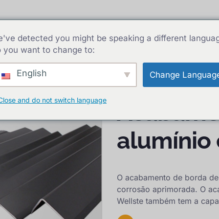
Extrusões de alumínio
Perfis de Alumínio
Capa
've detected you might be speaking a different langua
 you want to change to:
udado
English
Change Languag
Close and do not switch language
Acabamen
alumínio
O acabamento de borda de a
corrosão aprimorada. O ac
Wellste também tem a capa