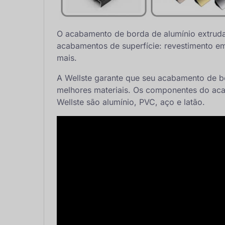
O acabamento de borda de alumínio extrud
acabamentos de superfície: revestimento e
mais.
A Wellste garante que seu acabamento de bo
melhores materiais. Os componentes do ac
Wellste são alumínio, PVC, aço e latão.