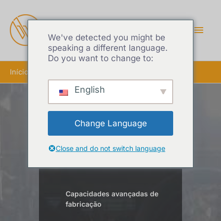
MEN
PRIN
We've detected you might be
speaking a different language.
Do you want to change to:
Início
Dissipador de calor padrão
English
Fornecedor líder de
Change Language
dissipadores de calor
padrão
Close and do not switch language
Capacidades avançadas de
fabricação