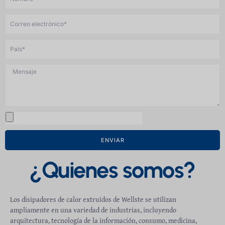
o
m
C
b
o
r
r
P
e
r
a
e
í
M
o
s
e
e
*
n
l
s
e
a
c
a
j
t
r
e
r
c
ENVIAR
ó
h
n
i
¿Quienes somos?
i
v
c
o
o
Los disipadores de calor extruidos de Wellste se utilizan
ampliamente en una variedad de industrias, incluyendo
arquitectura, tecnología de la información, consumo, medicina,