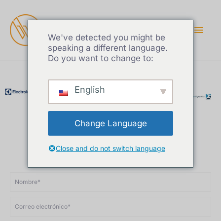
MEN
PRIN
We've detected you might be
speaking a different language.
Do you want to change to:
English
Con la confianza de empresas
Change Language
famosas de todo el mundo
Close and do not switch language
Más de 1.000 empresas de 96 países confían en nosotros
N
o
m
C
b
o
r