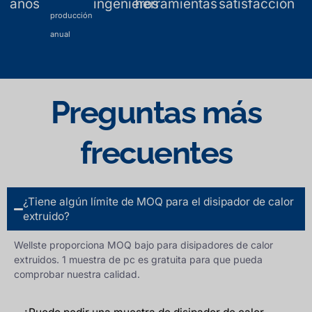
años
ingenieros
herramientas
satisfacción
producción
anual
Preguntas más
frecuentes
¿Tiene algún límite de MOQ para el disipador de calor
extruido?
Wellste proporciona MOQ bajo para disipadores de calor
extruidos. 1 muestra de pc es gratuita para que pueda
comprobar nuestra calidad.