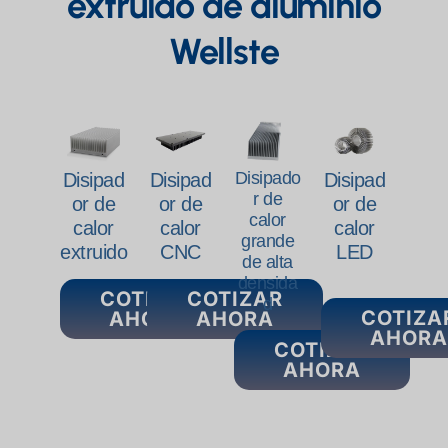
extruido de aluminio
Wellste
Disipado
Disipad
Disipad
Disipad
r de
or de
or de
or de
calor
calor
calor
calor
grande
extruido
CNC
LED
de alta
densida
COTIZAR
COTIZAR
d
COTIZA
AHORA
AHORA
AHORA
COTIZAR
AHORA