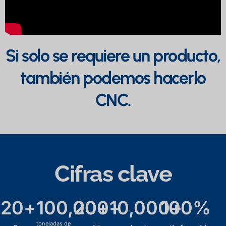
Si solo se requiere un producto,
también podemos hacerlo
CNC.
Cifras clave
20
+
100,000
20
+
+
10,000
100
+
%
toneladas de