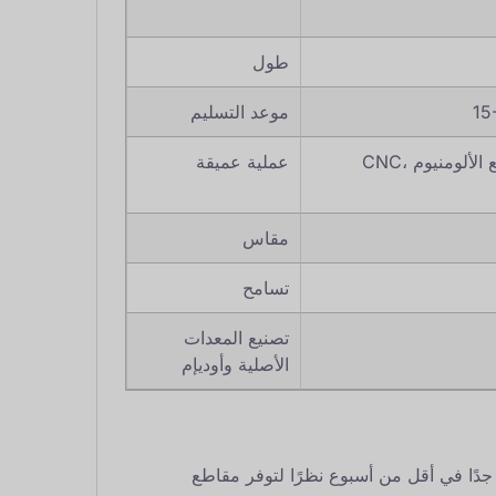
طول
موعد التسليم
CNC، الحفر، الطحن، القطع، الختم، اللحام، الثني، التجميع، تصنيع الألومنيوم
عملية عميقة
مقاس
تسامح
تصنيع المعدات
الأصلية وأوديإم
T-s مخزنة بسعر معقول جدًا في أقل من أسبوع نظرًا لتوفر مقاطع