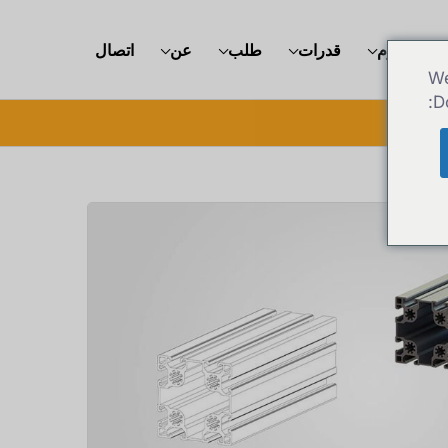
الألومنيوم
قدرات
طلب
عن
اتصال
We
D