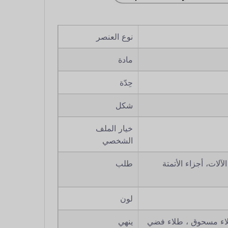
نوع العنصر
مادة
حِدّة
شكل
خيار الملف
الشخصي
لات، أجزاء الأتمتة،
طلب
لون
طلاء مسحوق ، طلاء فضي
ينهي