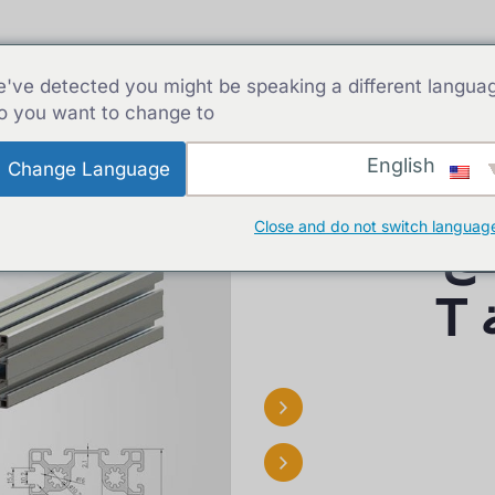
بيت
سحب الألمنيوم
لمحات 
've detected you might be speaking a different langua
o you want to change to:
English
Change Language
Close and do not switch languag
طع
T