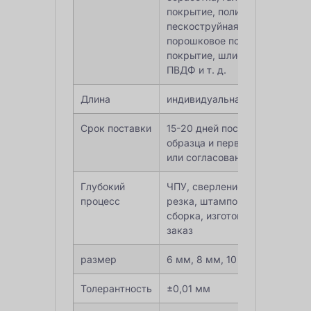
покрытие, полировка,
пескоструйная обработка,
порошковое покрытие, сереб
покрытие, шлифовка, покраск
ПВДФ и т. д.
Длина
индивидуальная длина
Срок поставки
15-20 дней после подтвержд
образца и первоначального в
или согласования
Глубокий
ЧПУ, сверление, фрезеровани
процесс
резка, штамповка, сварка, ги
сборка, изготовление алюмин
заказ
размер
6 мм, 8 мм, 10 мм
Толерантность
±0,01 мм