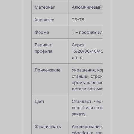
Материал
Алюминиевый сплав серии 6
Характер
Т3-Т8
Форма
T – профиль или индивидуаль
Вариант
Серия
профиля
15/20/30/40/45/50/60/80/90/
и т. д.
Приложение
Украшения, корпус робота, р
станции, строительство,
промышленность, оборудован
детали автоматизации, ЧПУ и 
Цвет
Стандарт: черный, серебрист
серый или по индивидуально
заказу.
Заканчивать
Анодирование, фрезерная
обработка, гальваническое