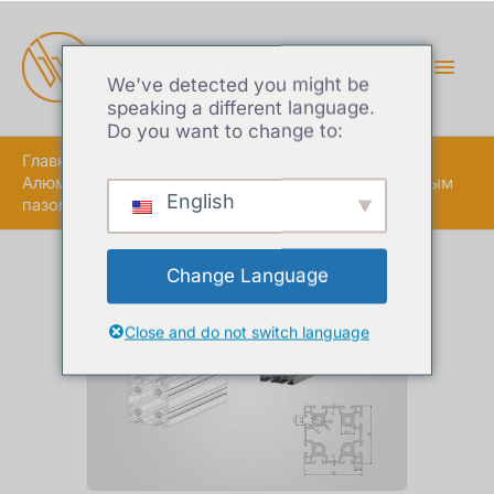
ГЛА
МЕ
We've detected you might be
speaking a different language.
Do you want to change to:
Главная
Алюминиевый экструзионный профиль с Т-образным
English
пазом серии 90
Change Language
Close and do not switch language