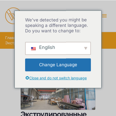
ГЛА
МЕ
We've detected you might be
speaking a different language.
Do you want to change to:
Главная
Экструдированные алюминиевые профили ПВДФ
English
Change Language
Close and do not switch language
Экструдированные