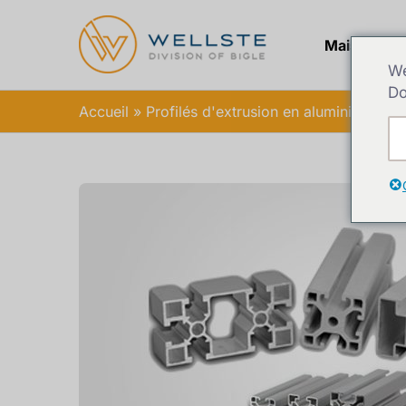
Maison
Pr
We
Do
Accueil
Profilés d'extrusion en aluminium