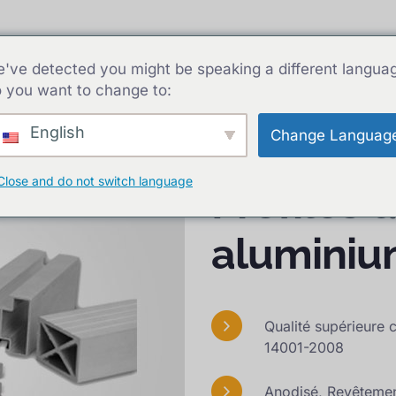
ofilés en aluminium
Profilés en aluminium
Capaci
've detected you might be speaking a different langua
 you want to change to:
English
Change Languag
Close and do not switch language
Profilés 
alumini
Qualité supérieure
14001-2008
Anodisé, Revêtement