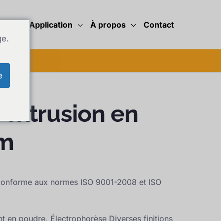
tés
Application
À propos
Contact
ge.
e
d'extrusion en
um
 conforme aux normes ISO 9001-2008 et ISO
 en poudre, Électrophorèse Diverses finitions