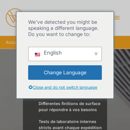
MEN
PRIN
We've detected you might be
speaking a different language.
Do you want to change to:
Accueil
Profilé en C en aluminium extrudé
English
Profilé en C en
Change Language
aluminium extrudé
Close and do not switch language
Différentes finitions de surface
pour répondre à vos besoins
Tests de laboratoire internes
stricts avant chaque expédition