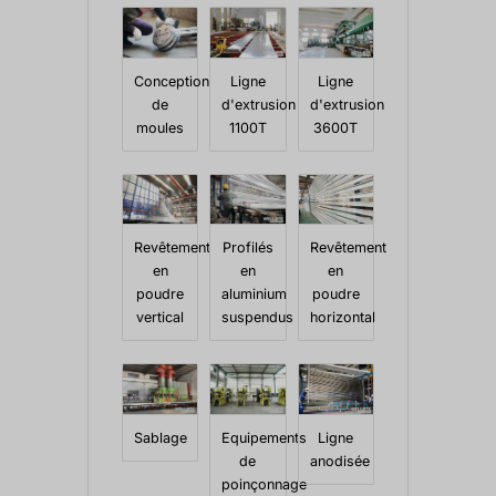
Conception
Ligne
Ligne
de
d'extrusion
d'extrusion
moules
1100T
3600T
Revêtement
Profilés
Revêtement
en
en
en
poudre
aluminium
poudre
vertical
suspendus
horizontal
Sablage
Equipements
Ligne
de
anodisée
poinçonnage