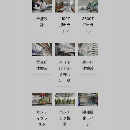
金型設
1100T
3600T
計
押出ラ
押出ラ
イン
イン
垂直粉
吊り下
水平粉
体塗装
げアル
体塗装
ミ押し
出し材
サンデ
パンチ
陽極酸
ィブラ
ング機
化ライ
スト
器
ン