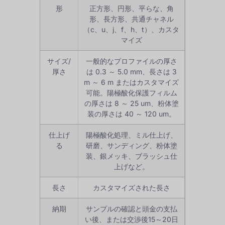
形
正方形、円形、平らな、角
形、長方形、共通チャネル
（c、u、j、f、h、t）、カスタ
マイズ
サイズ/
一般的なプロファイルの厚さ
厚さ
は 0.3 ～ 5.0 mm、長さは 3
m ～ 6 m またはカスタマイズ
可能。陽極酸化保護フィルム
の厚さは 8 ～ 25 um、粉体塗
装の厚さは 40 ～ 120 um。
仕上げ
陽極酸化処理、ミル仕上げ、
る
研磨、サンディング、粉体塗
装、銀メッキ、ブラッシュ仕
上げなど。
長さ
カスタマイズされた長さ
納期
サンプルの確認と頭金の支払
い後、または交渉後15～20日