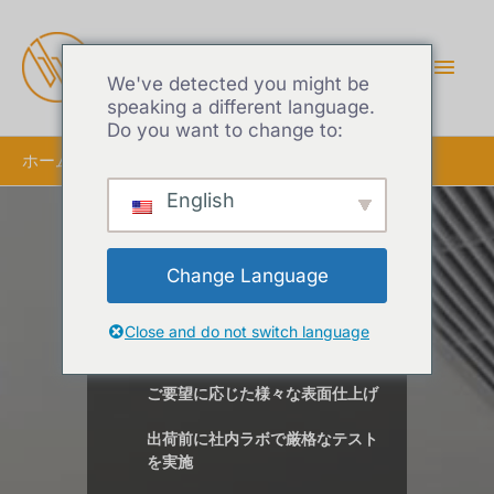
メ
イ
We've detected you might be
speaking a different language.
Do you want to change to:
ン
ホーム
アルミCチャンネル押し出し
メ
English
ニ
アルミCチャンネル押
Change Language
ュ
し出し
ー
Close and do not switch language
ご要望に応じた様々な表面仕上げ
出荷前に社内ラボで厳格なテスト
を実施