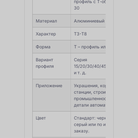
профиль с Т-образным пазом
30
Материал
Алюминиевый сплав серии 6
Характер
Т3-Т8
Форма
T – профиль или индивидуаль
Вариант
Серия
профиля
15/20/30/40/45/50/60/80/90/
и т. д.
Приложение
Украшения, корпус робота, р
станции, строительство,
промышленность, оборудован
детали автоматизации, ЧПУ и 
Цвет
Стандарт: черный, серебрист
серый или по индивидуально
заказу.