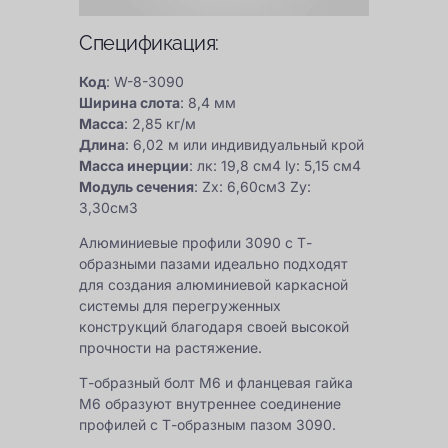
Спецификация:
Код
: W-8-3090
Ширина слота
: 8,4 мм
Масса
: 2,85 кг/м
Длина
: 6,02 м или индивидуальный крой
Масса инерции
: лк: 19,8 см4 ly: 5,15 см4
Модуль сечения
: Zx: 6,60см3 Zy:
3,30см3
Алюминиевые профили 3090 с Т-
образными пазами идеально подходят
для создания алюминиевой каркасной
системы для перегруженных
конструкций благодаря своей высокой
прочности на растяжение.
Т-образный болт М6 и фланцевая гайка
М6 образуют внутреннее соединение
профилей с Т-образным пазом 3090.