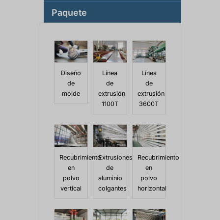
Paquete
Diseño
Línea
Línea
de
de
de
molde
extrusión
extrusión
1100T
3600T
Recubrimiento
Extrusiones
Recubrimiento
en
de
en
polvo
aluminio
polvo
vertical
colgantes
horizontal