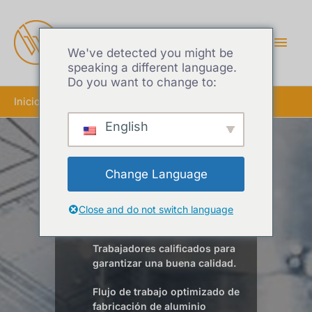
MEN
PRIN
We've detected you might be
speaking a different language.
Do you want to change to:
Inicio
Extrusión de aluminio CNC
English
Extrusión de aluminio
Change Language
CNC
Close and do not switch language
Trabajadores calificados para
garantizar una buena calidad.
Flujo de trabajo optimizado de
fabricación de aluminio