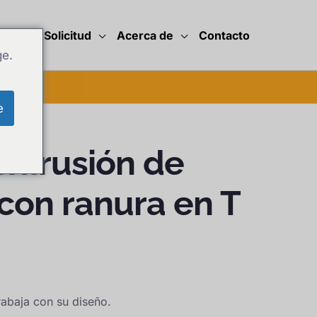
des
Solicitud
Acerca de
Contacto
ge.
e
 extrusión de
con ranura en T
rabaja con su diseño.