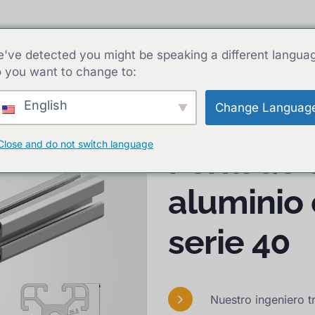
siones de aluminio
Perfiles de aluminio
Capacida
've detected you might be speaking a different langua
 you want to change to:
ra en T serie 40
English
Change Languag
Close and do not switch language
Perfil de
aluminio 
serie 40
Nuestro ingeniero t